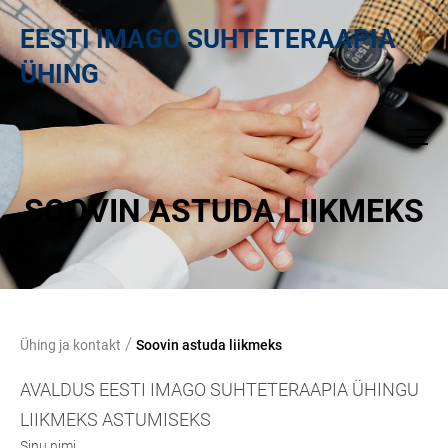
EESTI IMAGO SUHTETERAAPIA
ÜHING
SOOVIN ASTUDA LIIKMEKS
/
Ühing ja kontakt
Soovin astuda liikmeks
AVALDUS EESTI IMAGO SUHTETERAAPIA ÜHINGU
LIIKMEKS ASTUMISEKS
Sinu nimi