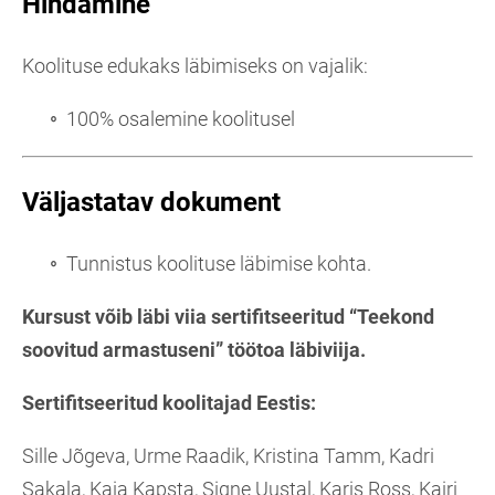
Hindamine
Koolituse edukaks läbimiseks on vajalik:
100% osalemine koolitusel
Väljastatav dokument
Tunnistus koolituse läbimise kohta.
Kursust võib läbi viia
sertifitseeritud “Teekond
soovitud armastuseni” töötoa läbiviija.
Sertifitseeritud koolitajad Eestis:
Sille Jõgeva, Urme Raadik, Kristina Tamm, Kadri
Sakala, Kaia Kapsta, Signe Uustal, Karis Ross, Kairi