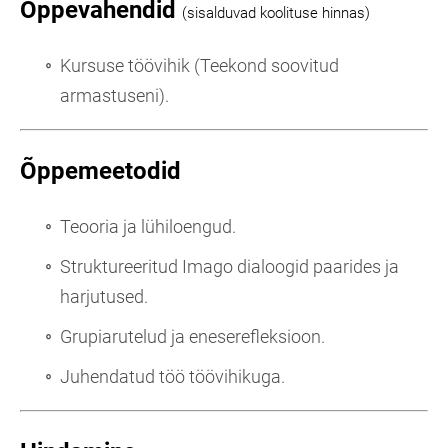
Õppevahendid
(sisalduvad koolituse hinnas)
Kursuse töövihik (Teekond soovitud
armastuseni).
Õppemeetodid
Teooria ja lühiloengud.
Struktureeritud Imago dialoogid paarides ja
harjutused.
Grupiarutelud ja eneserefleksioon.
Juhendatud töö töövihikuga.