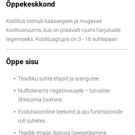
Õppekeskkond
Koolitus toimub kaasaegses ja mugavas
koolitusruumis, kus on piisavalt ruumi harjutuste
tegemiseks. Koolitusgrupis on 3 - 16 suhtepaari.
Õppe sisu
Teadliku suhte etapid ja arengutee.
Nulltolerants negatiivsusele – turvalise
õhkkonna loomine.
Evolutsiooniline teekond ja aju funktsioonide
roll suhetes.
Teadlik Imago dialoog (peegeldamine,