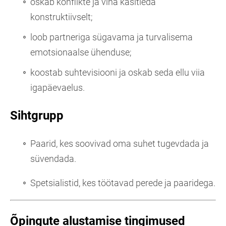
oskab konflikte ja viha käsitleda
konstruktiivselt;
loob partneriga sügavama ja turvalisema
emotsionaalse ühenduse;
koostab suhtevisiooni ja oskab seda ellu viia
igapäevaelus.
Sihtgrupp
Paarid, kes soovivad oma suhet tugevdada ja
süvendada.
Spetsialistid, kes töötavad perede ja paaridega.
Õpingute alustamise tingimused