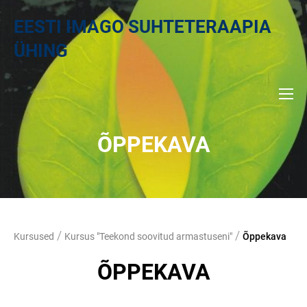
EESTI IMAGO SUHTETERAAPIA
ÜHING
ÕPPEKAVA
/
/
Kursused
Kursus "Teekond soovitud armastuseni"
Õppekava
ÕPPEKAVA